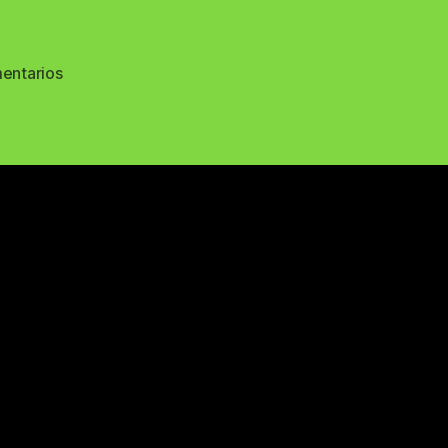
en
entarios
64887841_2595059943846221_922186134653291