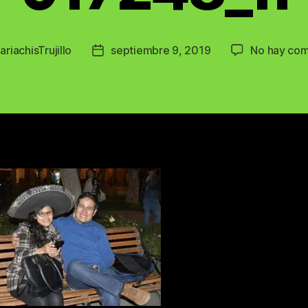
ariachisTrujillo
septiembre 9, 2019
No hay com
Post
date