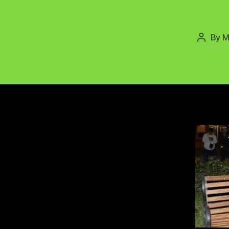
By
M
Post
author