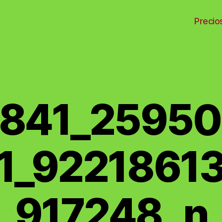
Precio
 】
841_2595
1_9221861
917248_n