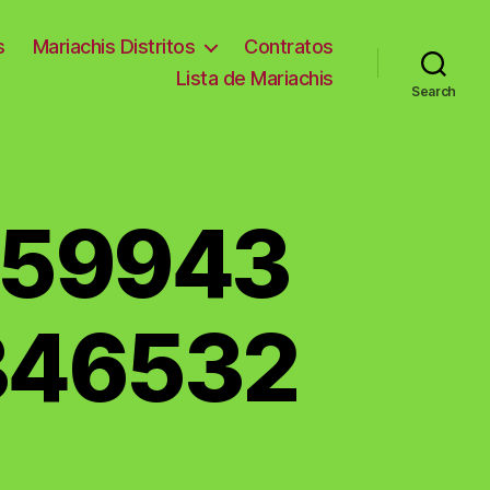
s
Mariachis Distritos
Contratos
Lista de Mariachis
Search
059943
346532