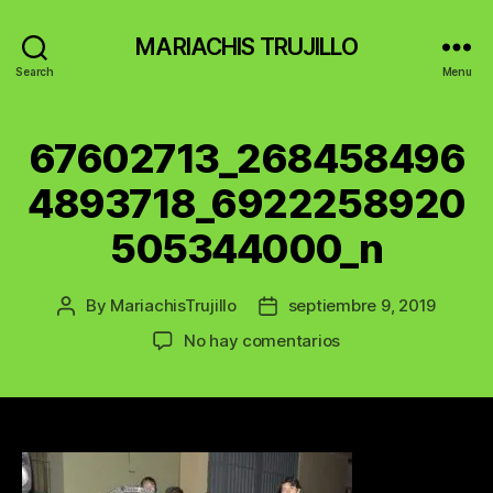
MARIACHIS TRUJILLO
Search
Menu
67602713_268458496
4893718_6922258920
505344000_n
By
MariachisTrujillo
septiembre 9, 2019
Post
Post
author
date
en
No hay comentarios
67602713_268458