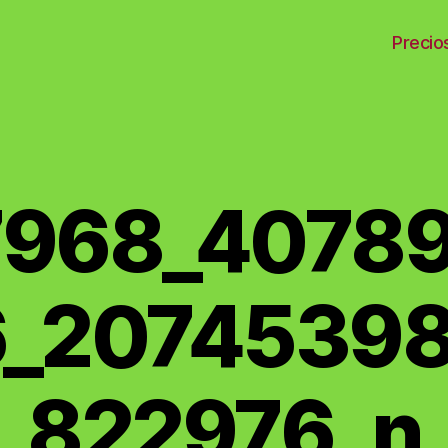
Precio
 】
968_4078
_2074539
822976_n