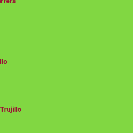
errera
llo
Trujillo