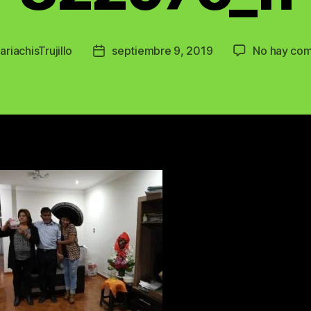
ariachisTrujillo
septiembre 9, 2019
No hay com
Post
date