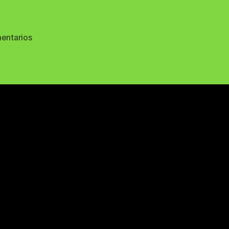
en
entarios
66487968_407895583184856_2074539881949822