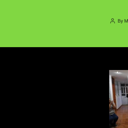
By
M
Post
author