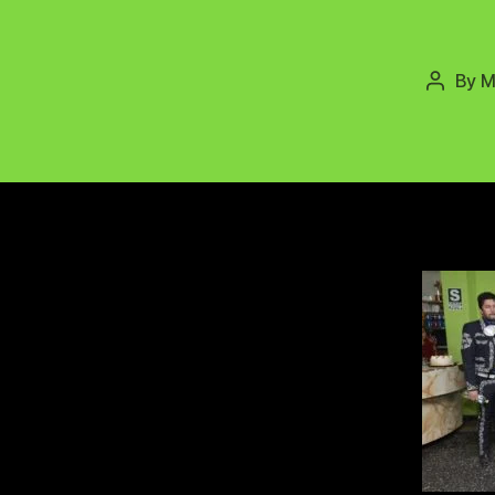
By
M
Post
author