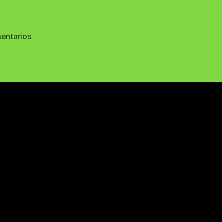
en
entarios
67406932_2664957676856447_454018209721352