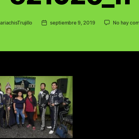
ariachisTrujillo
septiembre 9, 2019
No hay com
Post
date