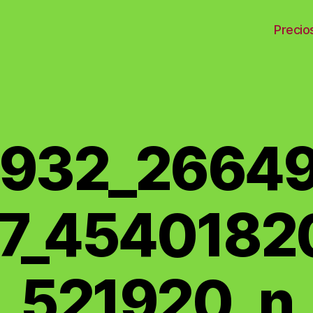
Precio
 】
932_2664
7_4540182
521920_n