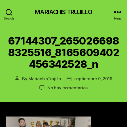
MARIACHIS TRUJILLO
Search
Menu
67144307_265026698
8325516_8165609402
456342528_n
By
MariachisTrujillo
septiembre 9, 2019
Post
Post
author
date
en
No hay comentarios
67144307_265026