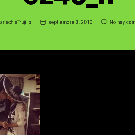
ariachisTrujillo
septiembre 9, 2019
No hay com
Post
date