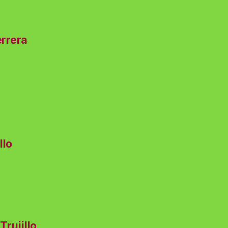
errera
llo
Trujillo