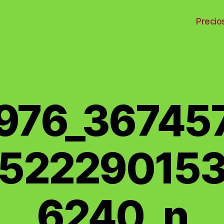
Precio
 】
976_36745
252229015
6240_n