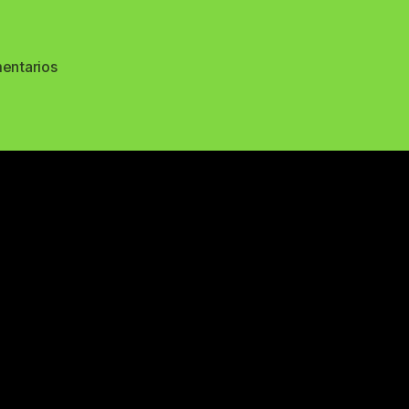
en
entarios
58419976_367457977228617_2522290153838346