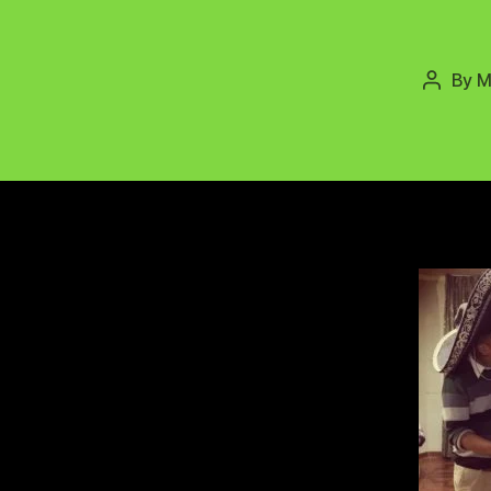
By
M
Post
author