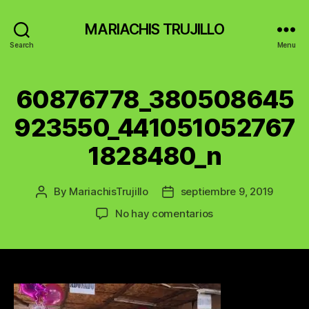
MARIACHIS TRUJILLO
Search
Menu
60876778_380508645
923550_441051052767
1828480_n
By
MariachisTrujillo
septiembre 9, 2019
Post
Post
author
date
en
No hay comentarios
60876778_380508