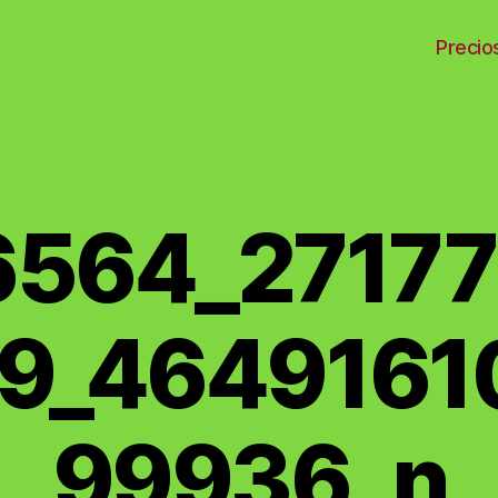
Precio
 】
564_2717
9_4649161
99936_n