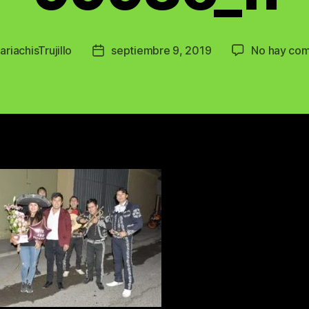
ariachisTrujillo
septiembre 9, 2019
No hay com
Post
date