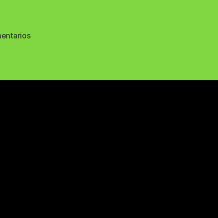
en
entarios
68556564_2717734918245389_464916105119399