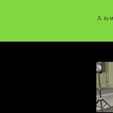
By
M
Post
author