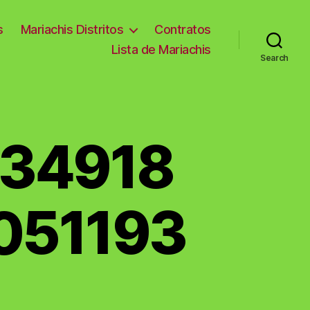
s
Mariachis Distritos
Contratos
Lista de Mariachis
Search
734918
051193