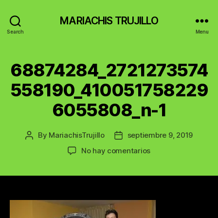
MARIACHIS TRUJILLO
Search
Menu
68874284_2721273574
558190_410051758229
6055808_n-1
By
MariachisTrujillo
septiembre 9, 2019
Post
Post
author
date
en
No hay comentarios
68874284_272127
1