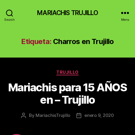
MARIACHIS TRUJILLO
Search
Menu
Etiqueta:
Charros en Trujillo
Categories
TRUJILLO
Mariachis para 15 AÑOS
en – Trujillo
By
MariachisTrujillo
enero 9, 2020
Post
Post
author
date