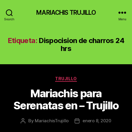
MARIACHIS TRUJILLO
Search
Menu
Etiqueta:
Dispocision de charros 24
hrs
Categories
TRUJILLO
Mariachis para
Serenatas en – Trujillo
By
MariachisTrujillo
enero 8, 2020
Post
Post
author
date