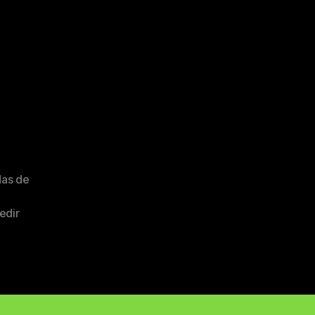
das de
edir