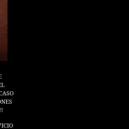
E
EL
 CASO
ONES
!
VICIO