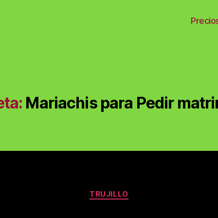
Precio
 】
eta:
Mariachis para Pedir matr
Categories
TRUJILLO