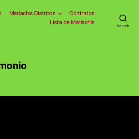
s
Mariachis Distritos
Contratos
Lista de Mariachis
Search
imonio