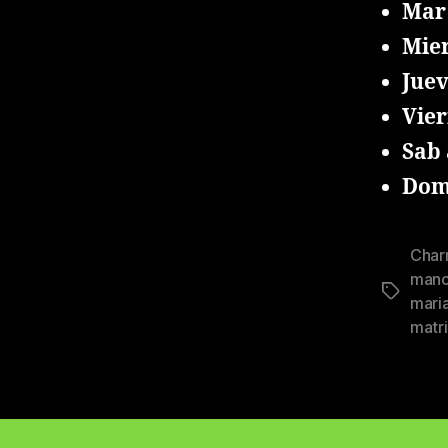
Mar
Mier
Juev
Vier
Sab 
Domi
Char
man
Tags
mari
matr