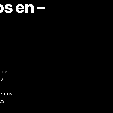
s en –
o de
os
cemos
es.