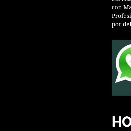
con Ma
Profes
por de
HO