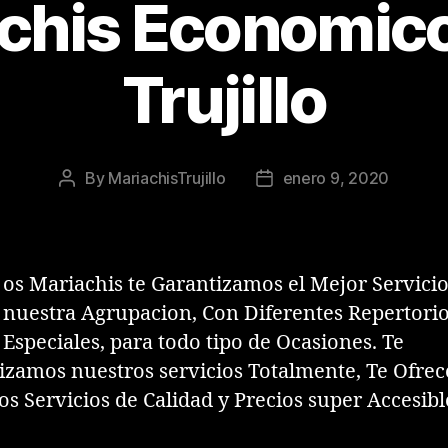
chis Economico
Trujillo
By
MariachisTrujillo
enero 9, 2020
Post
Post
author
date
os Mariachis te Garantizamos el Mejor Servici
nuestra Agrupacion, Con Diferentes Repertori
Especiales, para todo tipo de Ocasiones. Te
izamos nuestros servicios Totalmente, Te Ofre
s Servicios de Calidad y Precios super Accesibl