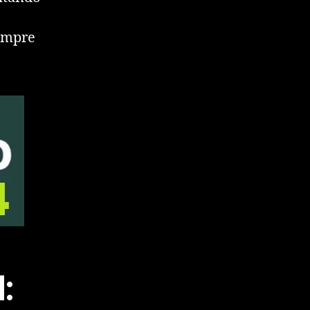
iempre
: