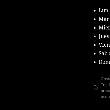
Lun 
Mar 
Mier
Juev
Vier
Sab 
Domi
Charr
Trujil
Tags
presu
econ