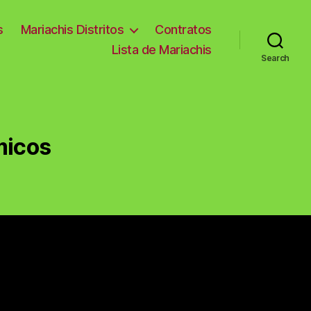
s
Mariachis Distritos
Contratos
Lista de Mariachis
Search
micos