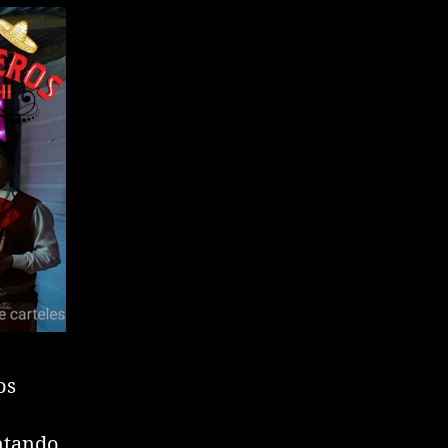
os
ontando