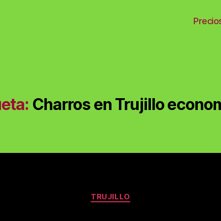
Precio
 】
ueta:
Charros en Trujillo econo
Categories
TRUJILLO