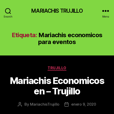
MARIACHIS TRUJILLO
Search
Menu
Etiqueta:
Mariachis economicos
para eventos
Categories
TRUJILLO
Mariachis Economicos
en – Trujillo
By
MariachisTrujillo
enero 9, 2020
Post
Post
author
date